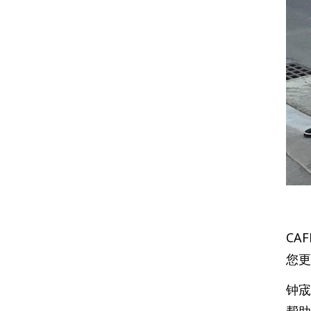
CA
您更
钟宬
帮助