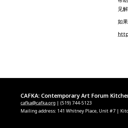
见解
如果
htt
CAFKA:
Contemporary Art Forum Kitche
cafka@cafka.org
| (519) 744-5123
Mailing address: 141 Whitney Place, Unit #7 | Kit